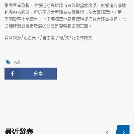
推案業者分析，雖然近期高雄房市買氣觀望態度濃，影響建商購地
也多抱持觀望，但仍不乏大型建商持續進場卡位大筆精華地，第一
季開發區土地標售，上千坪精華地是否標脫或仍有大建商搶標，也
凸顯建商對後市發展的態度是否轉趨樂觀正面。
資料來源/地產天下/自由電子報/文/記者林耀文
商業
分享
最近發表