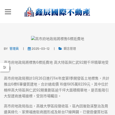
BY
管理員
2025-03-12
觀念管理
高市府地政局將標售6標抵費地 高大特區與仁武92期千坪精華地受
矚目
高市府地政局預計3月26日進行114年度第1季開發區土地標售，共計
推出6標6筆優質建地，合計總底價 16億1905萬8239元，其中位於
楠梓高大特區與仁武92期重劃區逾千坪大面積精華地，是否能吸引
大型建商進場搶標，受到市場矚目。
高市府地政局指出，高雄大學區段徵收區，區內因後勁溪整治及周
邊美綠化、家樂福進駐商圈形成及新台17線興闢，已營造優質社區