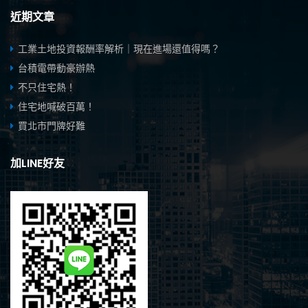
近期文章
工業土地投資報酬率解析｜現在進場還值得嗎？
台積電帶動豪辦熱
不只住宅熱！
住宅地喊破百萬！
買北市門牌好難
加LINE好友