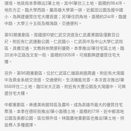
環境。地政局本季釋出2筆土地，其中1筆住三土地，面積約1164坪，
地形方正，臨大學西路，屬高雄大學第一排，近藍田公園及援中國
小，為興建優質住宅大樓首選；另1筆住四角地，面積約214坪，臨援
中路、大學三十五街及楠海路，交通便利。
第92期重劃區，距國道10號仁武交流道及仁武產業園區僅數百公
尺，附近有仁武運動公園、仁武國小、仁武高中及中山大學仁武校
區，具備交通、文教與休閒便利優勢。本季推出1筆住宅區土地，臨
20米中正路及文安一街，面積約1305坪，可規劃興建優質住宅大
樓。
另外，第96期重劃區，位於仁武區仁雄路商圈周邊，附近有大灣國
中及鼎金系統交流道，交通便利，生活機能完善。本次首次推出1筆
558坪住二土地，臨12米大正路，附近有大豐公園及大灣國中，可興
建住宅大樓。
中都重劃區，串連美術館特區及農16，成為高雄市最大的優質住宅
聚落，本季在德旺街推出1筆小面積土地，面積約17坪，近中都濕地
公園及美都公園，區位條件佳。林園農地重劃區也推出1筆土地，供
投標人多種選擇。