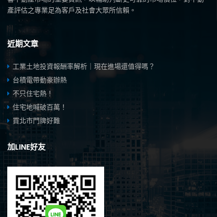
產評估之專業足為客戶及社會大眾所信賴。
近期文章
工業土地投資報酬率解析｜現在進場還值得嗎？
台積電帶動豪辦熱
不只住宅熱！
住宅地喊破百萬！
買北市門牌好難
加LINE好友