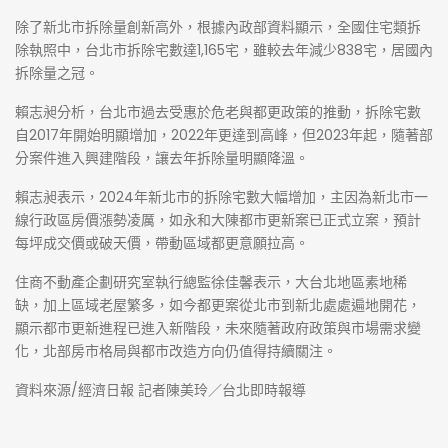
除了新北市拆除量創新高外，根據內政部資料顯示，全國住宅類拆
除執照中，台北市拆除宅數達1,165宅，雖較去年減少838宅，居國內
拆除量之冠。
賴志昶分析，台北市過去受惠於危老與都更政策的推動，拆除宅數
自2017年開始明顯增加，2022年更達到高峰，但2023年起，隨著部
分案件進入興建階段，讓去年拆除量明顯降溫。
賴志昶表示，2024年新北市的拆除宅數大幅增加，主因為新北市一
線行政區房價漲勢凌厲，如永和大陳都市更新案已正式立案，預計
每坪成交價或破天價，帶動區域都更意願拉高。
住商不動產企劃研究室執行總監徐佳馨表示，大台北地區素地稀
缺，加上區域老屋繁多，如今都更案從北市到新北處處遍地開花，
顯示都市更新進程已進入新階段，未來隨著政府政策與市場需求變
化，北部房市格局與都市改造方向仍值得持續關注。
資料來源/經濟日報 記者陳美玲／台北即時報導