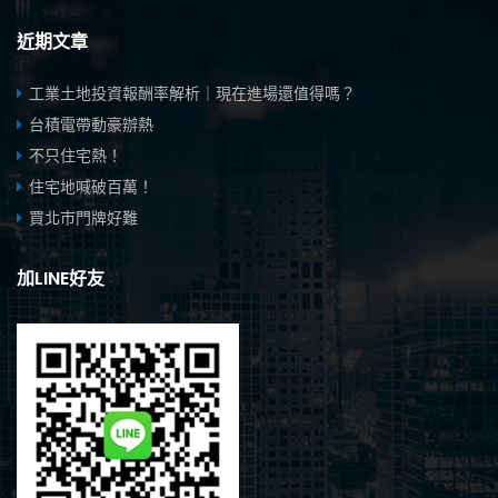
近期文章
工業土地投資報酬率解析｜現在進場還值得嗎？
台積電帶動豪辦熱
不只住宅熱！
住宅地喊破百萬！
買北市門牌好難
加LINE好友