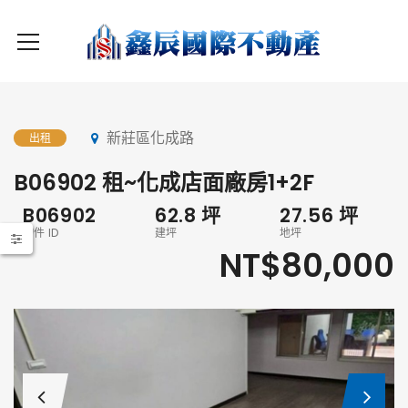
新莊區化成路
出租
B06902 租~化成店面廠房1+2F
B06902
62.8
坪
27.56
坪
物件 ID
建坪
地坪
NT$80,000