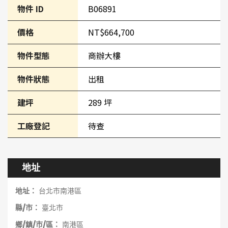
物件 ID
B06891
價格
NT$664,700
物件型態
商辦大樓
物件狀態
出租
建坪
289 坪
工廠登記
待查
地址
地址：
台北市南港區
縣/市：
臺北市
鄉/鎮/市/區：
南港區