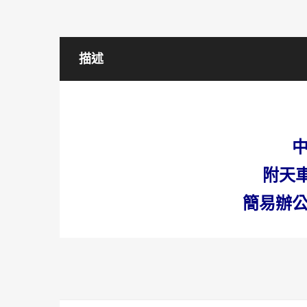
描述
附天
簡易辦