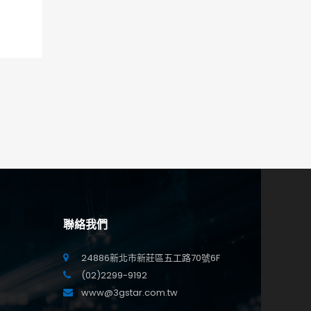
聯絡我們
24886新北市新莊區五工路70號6F
(02)2299-9192
www@3gstar.com.tw