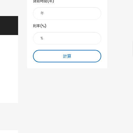
貸款時間(年)
利率(%)
計算