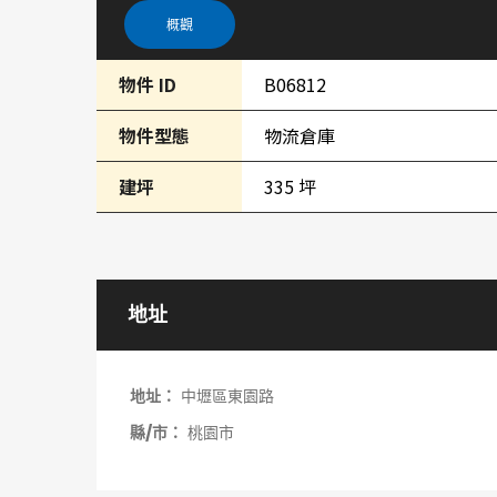
概觀
物件 ID
B06812
物件型態
物流倉庫
建坪
335 坪
地址
地址：
中壢區東園路
縣/市：
桃園市