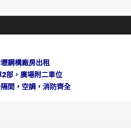
中壢鋼構廠房出租
車2部，廣場附二車位
公隔間，空調，消防齊全