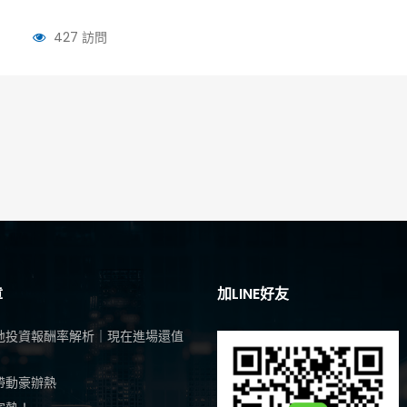
427 訪問
章
加LINE好友
地投資報酬率解析｜現在進場還值
帶動豪辦熱