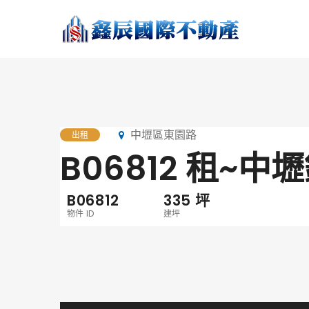
中壢區東園路
出租
B06812 租~中
B06812
335
坪
物件 ID
建坪