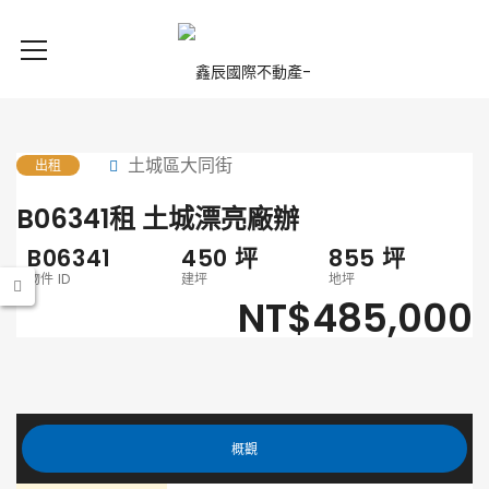
土城區大同街
出租
B06341租 土城漂亮廠辦
B06341
450
坪
855
坪
物件 ID
建坪
地坪
NT$485,000
概觀