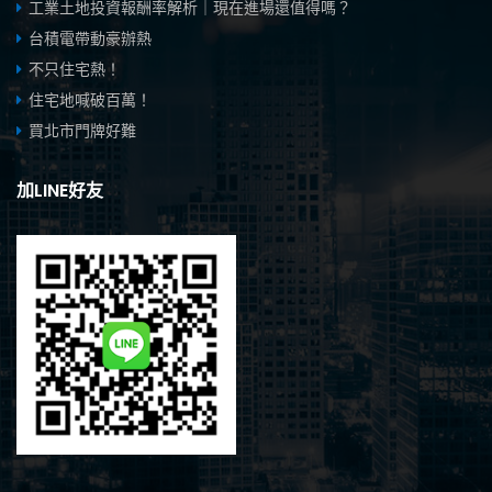
工業土地投資報酬率解析｜現在進場還值得嗎？
台積電帶動豪辦熱
不只住宅熱！
住宅地喊破百萬！
買北市門牌好難
加LINE好友