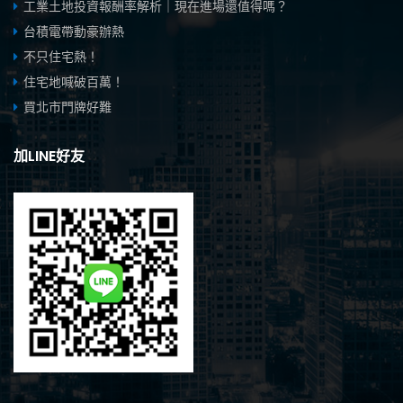
工業土地投資報酬率解析｜現在進場還值得嗎？
台積電帶動豪辦熱
不只住宅熱！
住宅地喊破百萬！
買北市門牌好難
加LINE好友