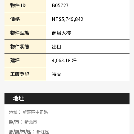
物件 ID
B05727
價格
NT$5,749,842
物件型態
商辦大樓
物件狀態
出租
建坪
4,063.18 坪
工廠登記
待查
地址
地址：
新莊區中正路
縣/市：
新北市
鄉/鎮/市/區：
新莊區