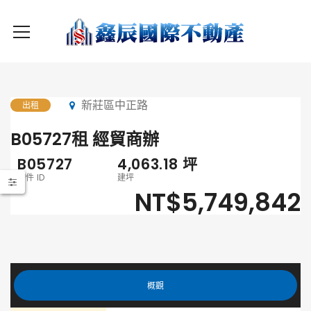
新莊區中正路
出租
B05727租 經貿商辦
B05727
4,063.18
坪
物件 ID
建坪
NT$5,749,842
概觀