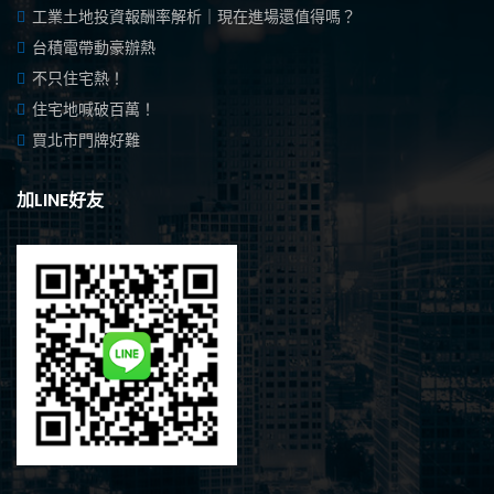
工業土地投資報酬率解析｜現在進場還值得嗎？
台積電帶動豪辦熱
不只住宅熱！
住宅地喊破百萬！
買北市門牌好難
加LINE好友