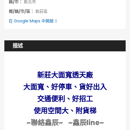
縣/市：
新北市
鄉/鎮/市/區：
新莊區
在 Google Maps 中開啟
描述
新莊大面寬透天廠
大面寬、好停車、貨好出入
交通便利、好招工
使用空間大、
附貨梯
~聯絡鑫辰~
~鑫辰line~