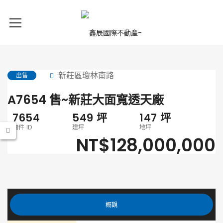
新莊區瓊林南路
出售
A7654 售~新莊大面寬透天廠
7654
549
坪
147
坪
物件 ID
建坪
地坪
NT$128,000,000
概觀