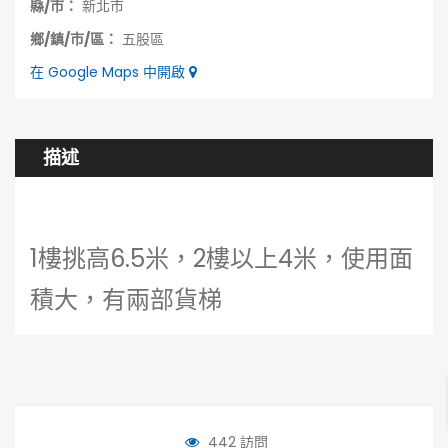
縣/市：
新北市
鄉/鎮/市/區：
五股區
在 Google Maps 中開啟
描述
1樓挑高6.5米，2樓以上4米，使用面
積大，有兩部貨梯
442 訪問