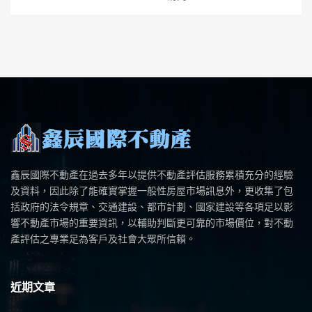
鑫辰國際不動產在過去多年以提供不動產評估服務累積充分的經驗
及資料，因此除了能確實掌握一般性房屋市場訊息外，更收集了包
括政府的法令規章、交通建設、都市計劃、國家建設等各項足以影
響不動產市場的重要資訊，以輔助判斷更可靠的市場價位，對不動
產評估之專業足為客戶及社會大眾所信賴。
近期文章