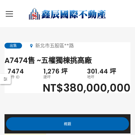
新北市五股區**路
出售
A7474售 ~五權獨棟挑高廠
7474
1,276
坪
301.44
坪
物件 ID
建坪
地坪
NT$380,000,000
概觀