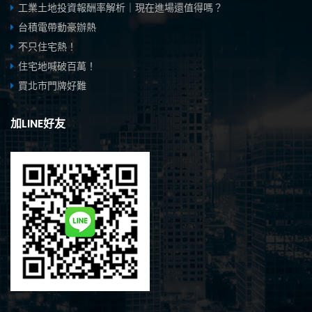
工業土地投資報酬率解析｜現在進場還值得嗎？
台積電帶動豪辦熱
不只住宅熱！
住宅地喊破百萬！
買北市門牌好難
加LINE好友