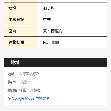
地坪
435 坪
工廠登記
待查
座向
東、西座向
建物結構
RC、鋼骨
地址
地址：
八德區桃德路
縣/市：
桃園市
鄉/鎮/市/區：
八德區
在 Google Maps 中開啟