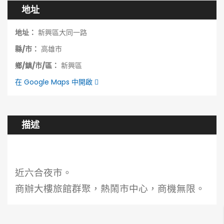
地址
地址：
新興區大同一路
縣/市：
高雄市
鄉/鎮/市/區：
新興區
在 Google Maps 中開啟
描述
近六合夜市。
商辦大樓旅館群聚，熱鬧市中心，商機無限。