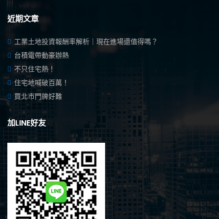
近期文章
工業土地投資報酬率解析｜現在進場還值得嗎？
台積電帶動豪辦熱
不只住宅熱！
住宅地喊破百萬！
買北市門牌好難
加LINE好友