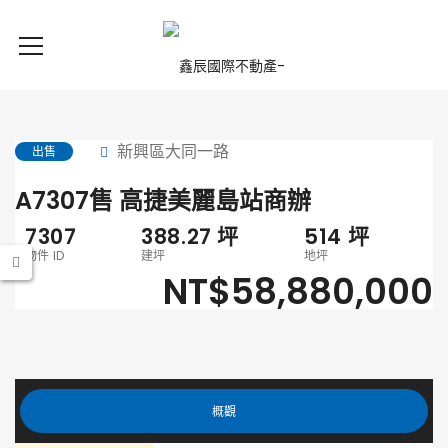
新興區大同一路
出售
A7307售 高捷美麗島站商辦
7307
388.27
坪
514
坪
物件 ID
建坪
地坪
NT$58,880,000
概觀