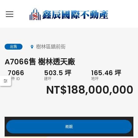
樹林區鎮前街
出售
A7066售 樹林透天廠
7066
503.5
坪
165.46
坪
物件 ID
建坪
地坪
NT$188,000,000
概觀