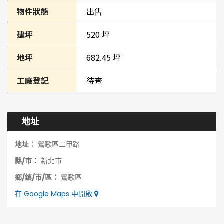
物件狀態
出售
建坪
520 坪
地坪
682.45 坪
工廠登記
待查
地址
地址：
鶯歌區二甲路
縣/市：
新北市
鄉/鎮/市/區：
鶯歌區
在 Google Maps 中開啟