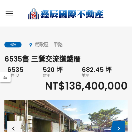
鶯歌區二甲路
出售
6535售 三鶯交流道鐵厝
6535
520
坪
682.45
坪
物件 ID
建坪
地坪
NT$136,400,000