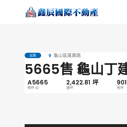
龜山區萬壽路
出售
5665售 龜山丁
A5665
2,422.81
坪
90
物件 ID
建坪
地坪