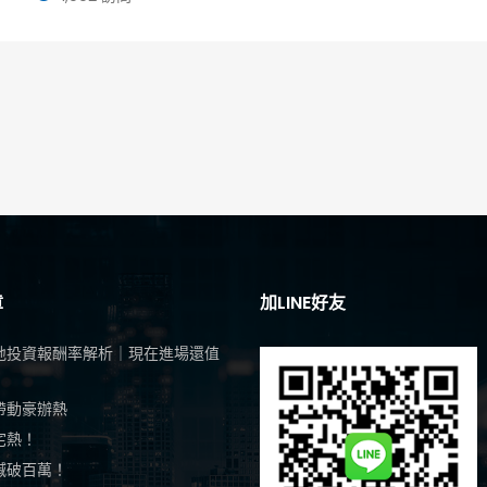
章
加LINE好友
地投資報酬率解析｜現在進場還值
帶動豪辦熱
宅熱！
喊破百萬！