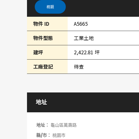
概觀
物件 ID
A5665
物件型態
工業土地
建坪
2,422.81 坪
工廠登記
待查
地址
地址：
龜山區萬壽路
縣/市：
桃園市