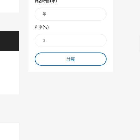
貸款時間(年)
利率(%)
計算