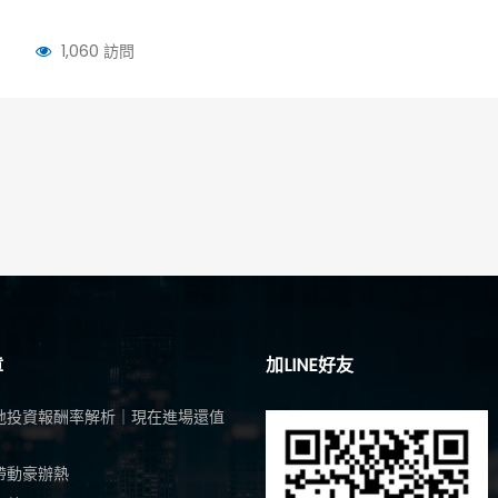
1,060 訪問
章
加LINE好友
地投資報酬率解析｜現在進場還值
帶動豪辦熱