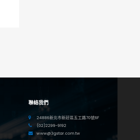
聯絡我們
24886新北市新莊區五工路70號6F
(02)2299-9192
www@3gstar.com.tw