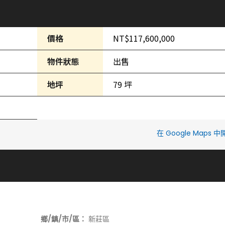
價格
NT$117,600,000
物件狀態
出售
地坪
79 坪
在 Google Maps 
鄉/鎮/市/區：
新莊區