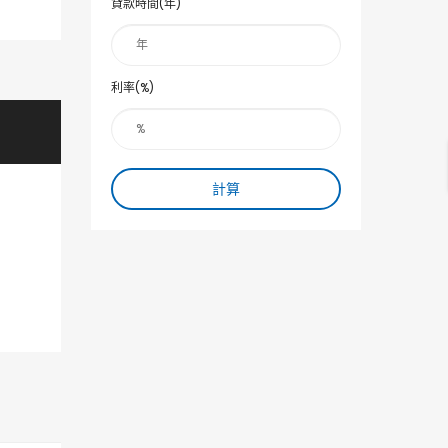
貸款時間(年)
利率(%)
計算