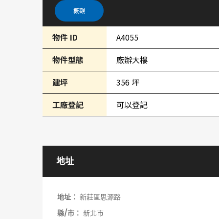
概觀
物件 ID
A4055
物件型態
廠辦大樓
建坪
356 坪
工廠登記
可以登記
地址
地址：
新莊區思源路
縣/市：
新北市