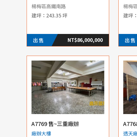
楊梅區高鐵南路
楊梅
243.35 坪
NT$86,000,000
出售
出售
A7769 售~三重廠辦
廠辦大樓
透天