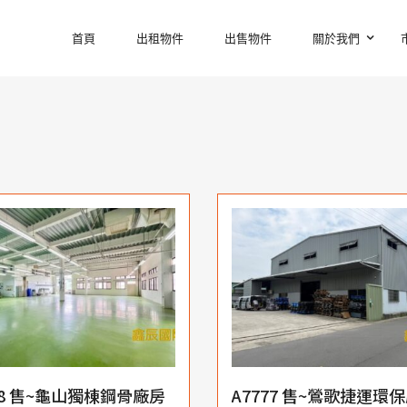
首頁
出租物件
出售物件
關於我們
78 售~龜山獨棟鋼骨廠房
A7777 售~鶯歌捷運環