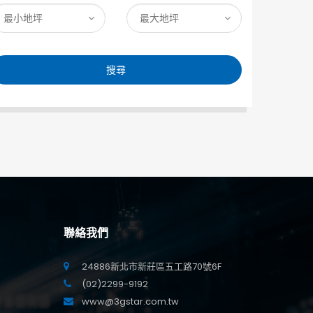
搜尋
聯絡我們
24886新北市新莊區五工路70號6F
(02)2299-9192
www@3gstar.com.tw