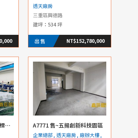
透天廠房
三重區興德路
534 坪
0,000
NT$152,780,000
出售
A7758 售~新北產業園區標準廠辦
A7771 售~五揚創新科技園區
企業總部
透天廠房
廠辦大樓