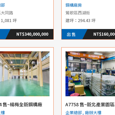
總部
鋼構廠房
區大同路
鶯歌區西湖街
1,081 坪
294.43 坪
NT$340,000,000
NT$160,00
出售
74 售~楊梅全新鋼構廠
大樓
企業總部
廠辦大樓