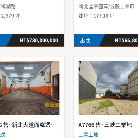
區楊湖路
新北產業園區/五股工業區
2,979 坪
177.18 坪
NT$780,000,000
NT$66,80
出售
A7768 售~新北大道面寬透天廠
A7766 售~三峽工業地
廠房
工業土地