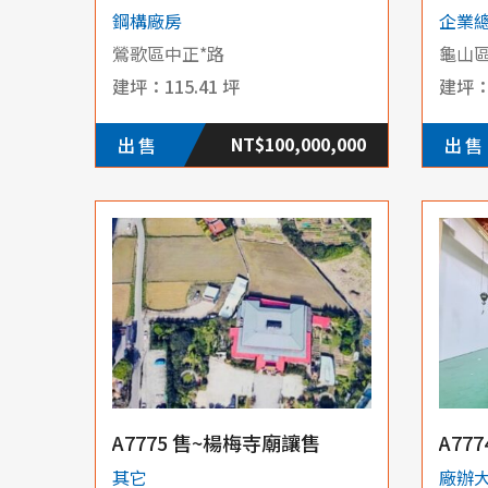
鋼構廠房
企業
鶯歌區中正*路
龜山
115.41 坪
NT$100,000,000
出售
出售
A7775 售~楊梅寺廟讓售
A77
其它
廠辦