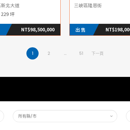
區新北大道
三峽區隆恩街
229 坪
NT$98,500,000
NT$198,00
出售
1
2
...
51
下一頁